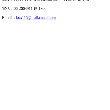
電話：06-2664911 轉 1800
E-mail：
box115@mail.cnu.edu.tw