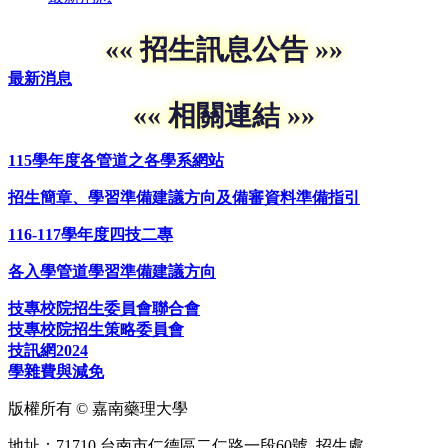
«« 招生訊息公告 »»
最新消息
«« 相關連結 »»
115學年度各管道之各學系網站
招生簡章、學習準備建議方向及備審資料準備指引
116-117學年度四技二專
各入學管道學習準備建議方向
技專校院招生委員會聯合會
技專校院招生策略委員會
技訊網2024
學雜費與減免
版權所有 © 嘉南藥理大學
地址：71710 台南市仁德區二仁路一段60號 招生處